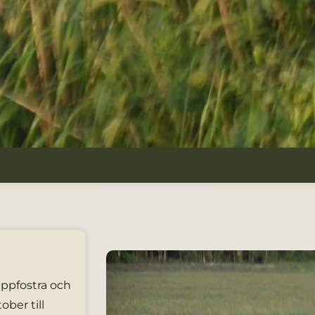
 uppfostra och
ober till