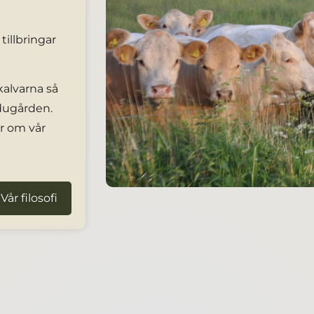
tillbringar
alvarna så
adugården.
er om vår
Vår filosofi