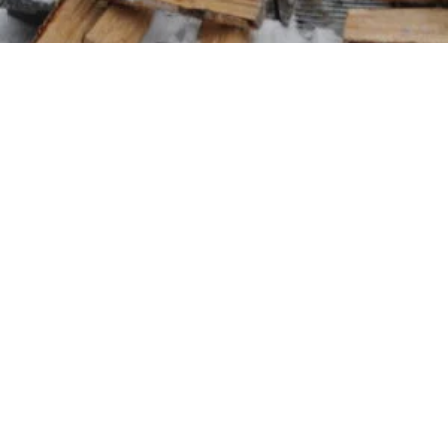
Oändliga resurser
Skogen är även ett stort skafferi där vi plockar hem olika
delikatesser som kommer väl till pass för höstens och
vinterns middagar
Blir du hungrig nu? Passa på att gå in i vår butik och
upptäck vårt KRAV certifierade matutbud.
Till butiken